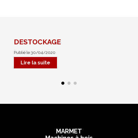
PROMOTIONS
RÉFÉRENCES
DESTOCKAGE
No
Publié le 30/04/2020
Pub
Mar
Lire la suite
MARMET
Machines à bois