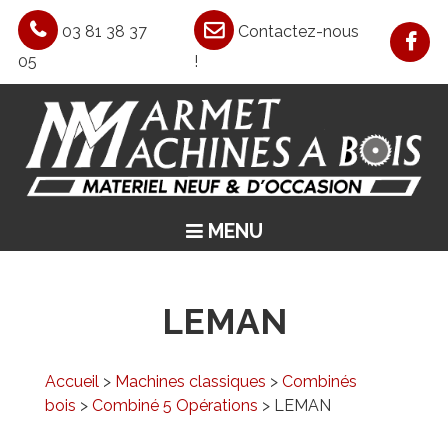
03 81 38 37
Contactez-nous
05
!
MENU
ACCUEIL
ASPIRATION / CHAUFFAGE / AIR COMPRIMÉ
LEMAN
MACHINES CLASSIQUES
MACHINES SPÉCIALES
Accueil
>
Machines classiques
>
Combinés
bois
>
Combiné 5 Opérations
> LEMAN
OCCASIONS