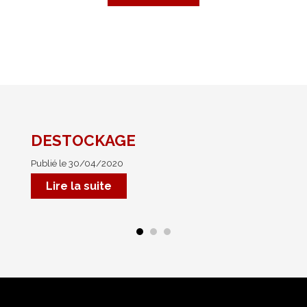
DESTOCKAGE
No
Publié le 30/04/2020
Pub
Mar
Lire la suite