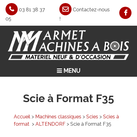
03 81 38 37
Contactez-nous
05
!
MENU
ACCUEIL
ASPIRATION / CHAUFFAGE / AIR COMPRIMÉ
Scie à Format F35
MACHINES CLASSIQUES
MACHINES SPÉCIALES
Accueil
>
Machines classiques
>
Scies
>
Scies à
format
>
ALTENDORF
> Scie à Format F35
OCCASIONS