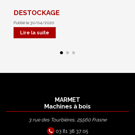
DESTOCKAGE
No
Publié le 30/04/2020
Pub
Mar
Lire la suite
MARMET
Machines à bois
3 rue des Tourbières, 25560 Frasne
03 81 38 37 05