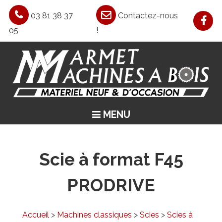
03 81 38 37
Contactez-nous
05
!
MENU
ACCUEIL
ASPIRATION / CHAUFFAGE / AIR COMPRIMÉ
Scie à format F45
MACHINES CLASSIQUES
PRODRIVE
MACHINES SPÉCIALES
OCCASIONS
Accueil
>
Machines classiques
>
Scies
>
Scies à