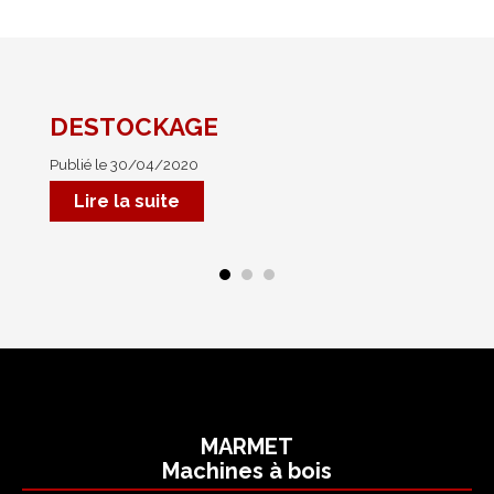
DESTOCKAGE
No
Publié le 30/04/2020
Pub
Mar
Lire la suite
MARMET
Machines à bois