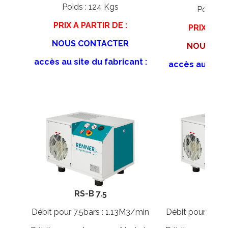
Poids : 124 Kgs
Poids : 
PRIX A PARTIR DE :
PRIX A PA
NOUS CONTACTER
NOUS CO
accès au site du fabricant :
accès au site 
RS-B 7.5
RS-B
Débit pour 7.5bars : 1.13M3/min
Débit pour 7.5ba