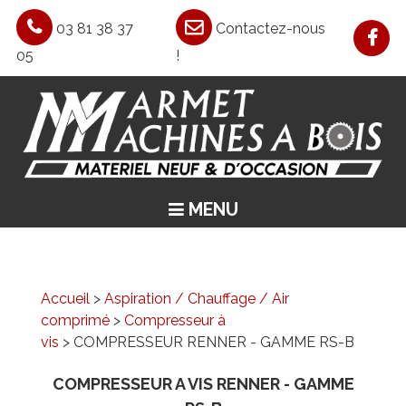
03 81 38 37
Contactez-nous
05
!
MENU
ACCUEIL
ASPIRATION / CHAUFFAGE / AIR COMPRIMÉ
MACHINES CLASSIQUES
Accueil
>
Aspiration / Chauffage / Air
comprimé
>
Compresseur à
MACHINES SPÉCIALES
vis
> COMPRESSEUR RENNER - GAMME RS-B
OCCASIONS
COMPRESSEUR A VIS RENNER - GAMME