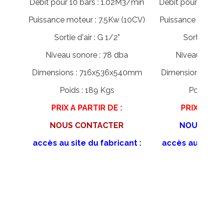
Débit pour 10 bars : 1.02M3/min
Débit pour 10 ba
Puissance moteur : 7.5Kw (10CV)
Puissance moteu
Sortie d'air : G 1/2"
Sortie d'ai
Niveau sonore : 78 dba
Niveau sono
Dimensions : 716x536x540mm
Dimensions : 
Poids : 189 Kgs
Poids : 
PRIX A PARTIR DE :
PRIX A PA
NOUS CONTACTER
NOUS CO
accès au site du fabricant :
accès au site 