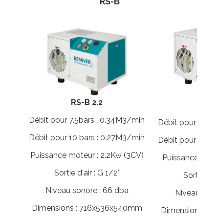
RS-B
PROMOTIONS
RÉFÉRENCES
RS-B 2.2
RS-B
Débit pour 7.5bars : 0.34M3/min
Débit pour 7.5ba
Débit pour 10 bars : 0.27M3/min
Débit pour 10 ba
Puissance moteur : 2.2Kw (3CV)
Puissance mote
Sortie d'air : G 1/2"
Sortie d'ai
Niveau sonore : 66 dba
Niveau sono
Dimensions : 716x536x540mm
Dimensions : 