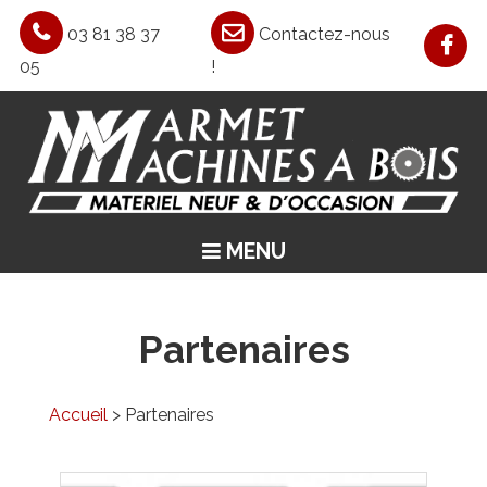
03 81 38 37
Contactez-nous
05
!
MENU
ACCUEIL
ASPIRATION / CHAUFFAGE / AIR COMPRIMÉ
Partenaires
MACHINES CLASSIQUES
MACHINES SPÉCIALES
Accueil
> Partenaires
OCCASIONS