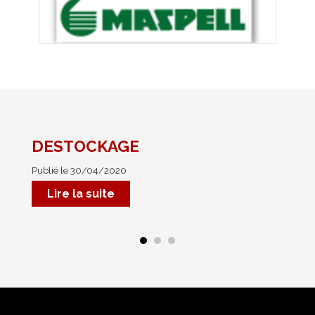
DESTOCKAGE
No
Publié le 30/04/2020
Pub
Mar
Lire la suite