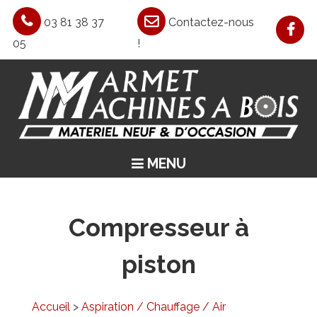
03 81 38 37
Contactez-nous
05
!
MENU
ACCUEIL
ASPIRATION / CHAUFFAGE / AIR COMPRIMÉ
Compresseur à
MACHINES CLASSIQUES
piston
MACHINES SPÉCIALES
OCCASIONS
Accueil
>
Aspiration / Chauffage / Air