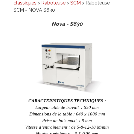
classiques
>
Raboteuse
>
SCM
> Raboteuse
PROMOTIONS
SCM - NOVA S630
RÉFÉRENCES
Nova - S630
CARACTERISTIQUES TECHNIQUES :
Largeur utile de travail : 630 mm
Dimensions de la table : 640 x 1000 mm
Prise de bois maxi : 8 mm
Vitesse d’entraînement : de 5-8-12-18 M/min
Hauteur mini/max : 3.5 /300 mm