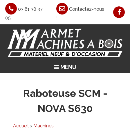
03 81 38 37
Contactez-nous
05
!
MENU
ACCUEIL
ASPIRATION / CHAUFFAGE / AIR COMPRIMÉ
Raboteuse SCM -
MACHINES CLASSIQUES
NOVA S630
MACHINES SPÉCIALES
OCCASIONS
Accueil
>
Machines