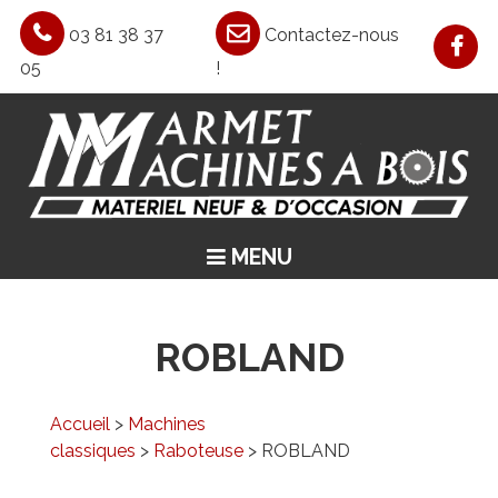
03 81 38 37
Contactez-nous
05
!
MENU
ACCUEIL
ASPIRATION / CHAUFFAGE / AIR COMPRIMÉ
ROBLAND
MACHINES CLASSIQUES
MACHINES SPÉCIALES
Accueil
>
Machines
classiques
>
Raboteuse
> ROBLAND
OCCASIONS