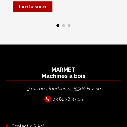
Mar
Lire la suite
MARMET
Machines à bois
3 rue des Tourbières, 25560 Frasne
03 81 38 37 05
Contact / S.A.V