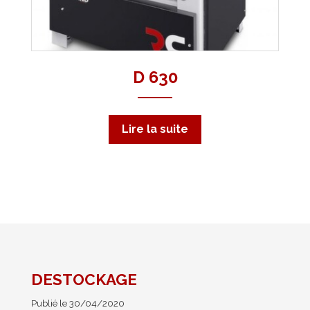
D 630
Lire la suite
DESTOCKAGE
No
Publié le 30/04/2020
Pub