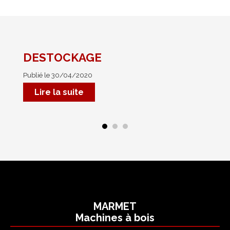
PROMOTIONS
RÉFÉRENCES
DESTOCKAGE
No
Publié le 30/04/2020
Pub
Mar
Lire la suite
MARMET
Machines à bois