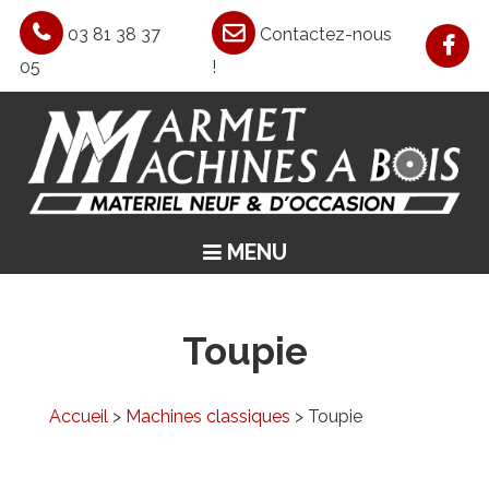
03 81 38 37
Contactez-nous
05
!
MENU
ACCUEIL
ASPIRATION / CHAUFFAGE / AIR COMPRIMÉ
Toupie
MACHINES CLASSIQUES
MACHINES SPÉCIALES
Accueil
>
Machines classiques
> Toupie
OCCASIONS