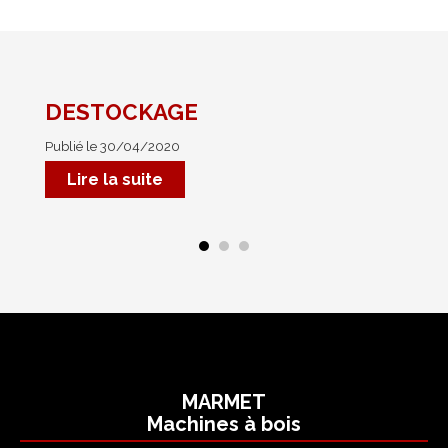
PROMOTIONS
RÉFÉRENCES
DESTOCKAGE
No
Publié le 30/04/2020
Pub
Mar
Lire la suite
MARMET
Machines à bois