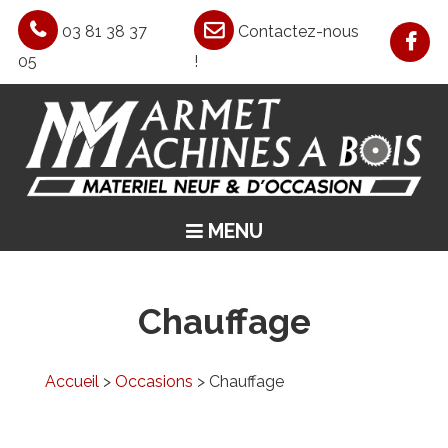
03 81 38 37
Contactez-nous
05
!
MENU
ACCUEIL
ASPIRATION / CHAUFFAGE / AIR COMPRIMÉ
Chauffage
MACHINES CLASSIQUES
MACHINES SPÉCIALES
Accueil
>
Occasions
> Chauffage
OCCASIONS