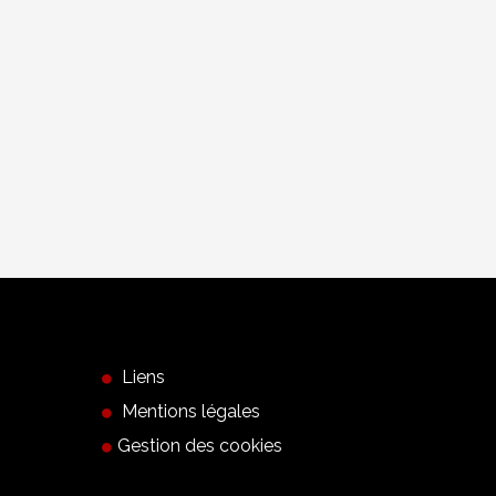
Nouveau
Publié le 27/01/2
Marmet Machine
Lire la suit
Liens
Mentions légales
Gestion des cookies